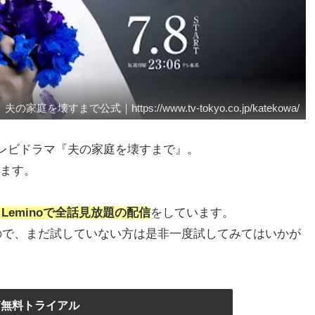
庭を壊すまで公式｜https://www.tv-tokyo.co.jp/katekowa/
テレビドラマ『夫の家庭を壊すまで』。
います。
Leminoで全話見放題の配信
をしています。
ので、まだ試していない方は是非一度試してみてはいかが
XT無料トライアル