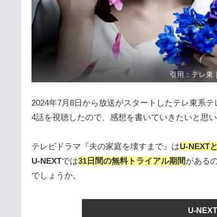
引用：テレ東｜夫の家
2024年7月8日から放送がスタートしたテレ東系
4話を視聴したので、感想を書いていきたいと思
テレビドラマ『夫の家庭を壊すまで』は
U-NEXT
と
U-NEXT
では
31日間の無料トライアル期間
がある
でしょうか。
U-NE