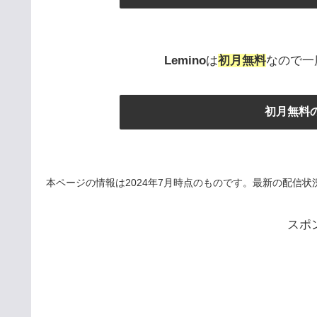
Lemino
は
初月無料
なので一
初月無料の
本ページの情報は2024年7月時点のものです。最新の配信状況は
スポ