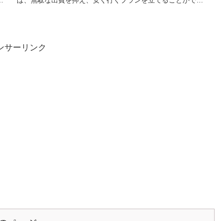
。
ば、無駄な出費を抑え、安く行くプランを立てることができ
ます。また、パッケージツ...
ンサーリンク