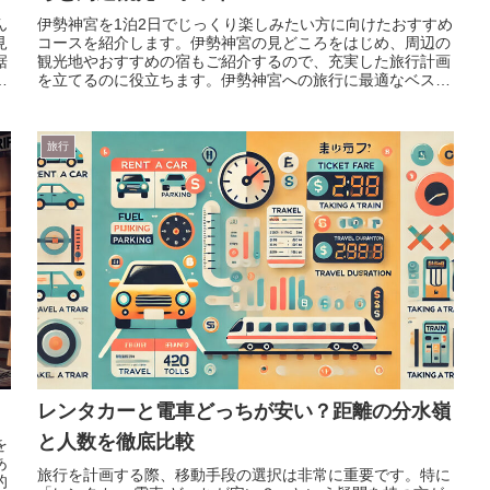
ん
伊勢神宮を1泊2日でじっくり楽しみたい方に向けたおすすめ
見
コースを紹介します。伊勢神宮の見どころをはじめ、周辺の
裾
観光地やおすすめの宿もご紹介するので、充実した旅行計画
着
を立てるのに役立ちます。伊勢神宮への旅行に最適なベスト
シーズンや、安い時期に...
旅行
レンタカーと電車どっちが安い？距離の分水嶺
と人数を徹底比較
を
あ
旅行を計画する際、移動手段の選択は非常に重要です。特に
的