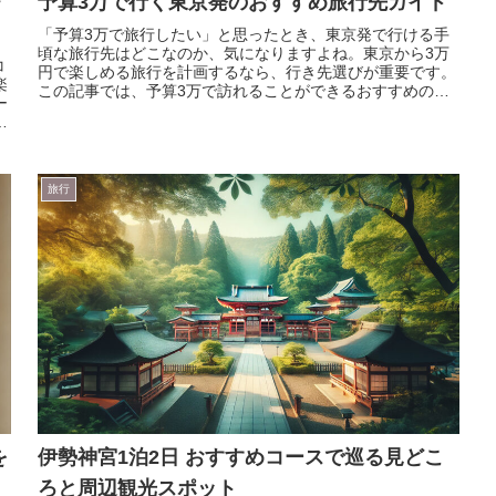
・
予算3万で行く東京発のおすすめ旅行先ガイド
「予算3万で旅行したい」と思ったとき、東京発で行ける手
頃な旅行先はどこなのか、気になりますよね。東京から3万
コ
円で楽しめる旅行を計画するなら、行き先選びが重要です。
楽
この記事では、予算3万で訪れることができるおすすめの観
ー
光地や、それぞれの内訳に...
所
旅行
を
伊勢神宮1泊2日 おすすめコースで巡る見どこ
ろと周辺観光スポット