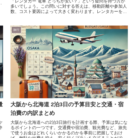
「レンタカー 電車 どっちが安い？」という疑問を持つ方が
頼
多いでしょう。この問いに対する答えは、移動距離や参加人
数、コスト要因によって大きく変わります。レンタカーを利
用する場合、基本料金に...
旅行
量
大阪から北海道 2泊3日の予算目安と交通・宿
泊費の内訳まとめ
ケ
大阪から北海道への2泊3日旅行を計画する際、予算は気にな
沖
るポイントの一つです。交通費や宿泊費、観光費など、旅先
で使うお金はどれくらいかかるのかを事前に把握しておけ