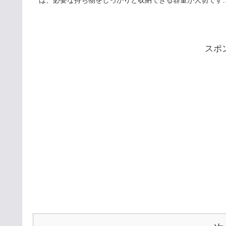
は、必要な持ち物をしっかりと収納できる容量が大切です
では、何リットルのスーツ...
スポ