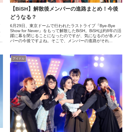
【BiSH】解散後メンバーの進路まとめ！今後
どうなる？
写
6月29日、東京ドームで行われたラストライブ『Bye-Bye
に
Show for Never』をもって解散したBiSH。BiSHは約8年の活
3
躍に幕を閉じることになったのですが、気になるのが各メン
人
バーの今後ですよね。そこで、メンバーの進路がそれ...
アイドル