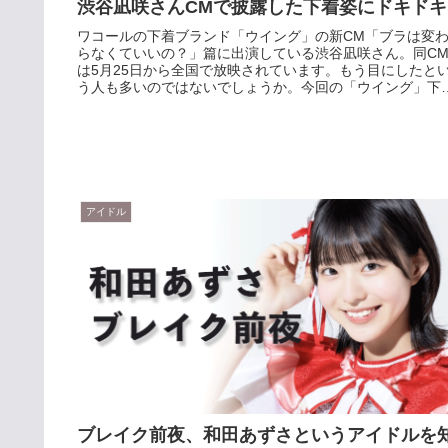
渋谷凪咲さんCMで披露した下着姿にドキドキ
ワコールの下着ブランド「ウイング」の新CM「ブラは変
らなくていいの？」篇に出演している渋谷凪咲さん。同C
は5月25日から全国で放映されています。もう目にしたと
う人も多いのではないでしょうか。今回の「ウイング」下
CMでは、部屋の中を下...
アイドル
ブレイク前夜、和田あずさというアイドルを