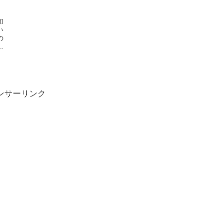
和
い
の
、
ンサーリンク