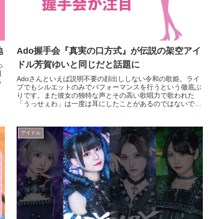
地
Ado握手会『真実の口方式』が伝説の架空アイ
ドル芳賀ゆいと同じだと話題に
っ
日
Adoさんといえば説明不要の顔出ししない令和の歌姫。ライ
6
ブでもシルエットのみでパフォーマンスを行うという徹底ぶ
りです。また彼女の独特な声とその高い歌唱力で歌われた
「うっせぇわ」は一度は耳にしたことがあるのではないでし
ょうか。そんなAdoさん...
アイドル