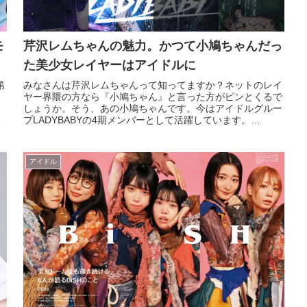
モ
芹沢レムちゃんの魅力。かつて小鳩ちゃんだっ
た美少女レイヤーはアイドルに
第
みなさんは芹沢レムちゃんって知ってますか？ネットのレイ
ヤー界隈の方なら『小鳩ちゃん』と言った方がピンとくるで
しょうか。そう、あの小鳩ちゃんです。今はアイドルグルー
す
プLADYBABYの4期メンバーとして活躍しています。
╋━━⁰ LADYBA...
アイドル