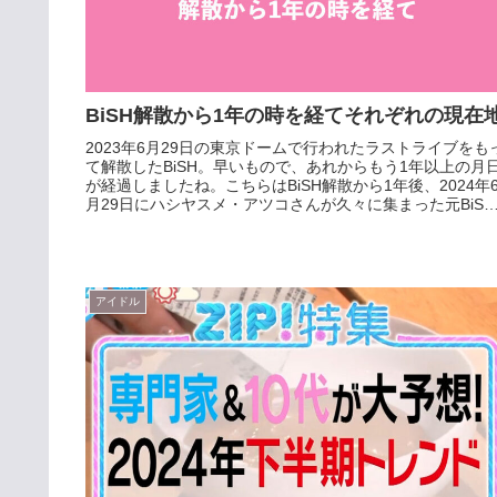
BiSH解散から1年の時を経てそれぞれの現在
2023年6月29日の東京ドームで行われたラストライブをも
て解散したBiSH。早いもので、あれからもう1年以上の月
が経過しましたね。こちらはBiSH解散から1年後、2024年
月29日にハシヤスメ・アツコさんが久々に集まった元BiSH
メ...
アイドル