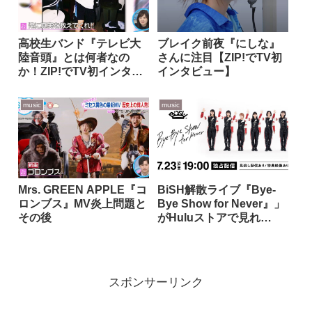
高校生バンド『テレビ大
ブレイク前夜『にしな』
陸音頭』とは何者なの
さんに注目【ZIP!でTV初
か！ZIP!でTV初インタビ
インタビュー】
ュー
music
music
Mrs. GREEN APPLE『コ
BiSH解散ライブ『Bye-
ロンブス』MV炎上問題と
Bye Show for Never』」
その後
がHuluストアで見れ
る！！
スポンサーリンク