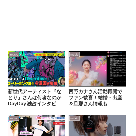
music
music
新世代アーティスト『な
西野カナさん活動再開で
とり』さんは何者なのか
ファン歓喜！結婚・出産
DayDay.独占インタビュ
＆旦那さん情報も
ーの中身
music
music