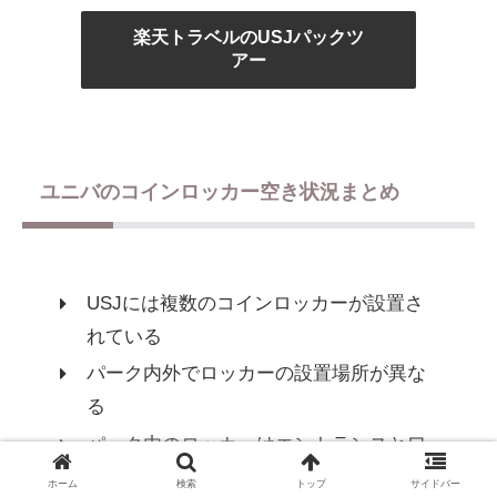
楽天トラベルのUSJパックツ
アー
ユニバのコインロッカー空き状況まとめ
USJには複数のコインロッカーが設置さ
れている
パーク内外でロッカーの設置場所が異な
る
パーク内のロッカーはエントランスとワ
ンダーランド付近にある
ホーム
検索
トップ
サイドバー