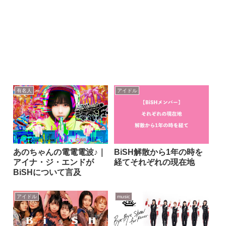
有名人
アイドル
あのちゃんの電電電波♪｜
BiSH解散から1年の時を
アイナ・ジ・エンドが
経てそれぞれの現在地
BiSHについて言及
アイドル
music