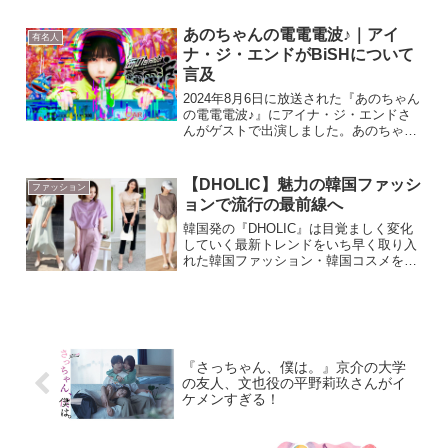
プ。すっごく綺麗な発色の黄色でシルエ
ットも素敵だったので調べてみまし
あのちゃんの電電電波♪｜アイ
有名人
た。 上戸彩さんが着用して...
ナ・ジ・エンドがBiSHについて
言及
2024年8月6日に放送された『あのちゃん
の電電電波♪』にアイナ・ジ・エンドさ
んがゲストで出演しました。あのちゃん
のお部屋にアイナさんが泊まりにきたと
いう体でクッキーに書かれたあらゆるト
ークテーマに沿って色んな話を聞かせて
【DHOLIC】魅力の韓国ファッシ
ファッション
くれました。いわゆ...
ョンで流行の最前線へ
韓国発の『DHOLIC』は目覚ましく変化
していく最新トレンドをいち早く取り入
れた韓国ファッション・韓国コスメを取
り扱う巨大な通販サイト。高品質かつ低
価格を実現し、しかも毎日約30点以上の
新作を入荷している、旬でイケてるショ
ップとなっています...
『さっちゃん、僕は。』京介の大学
の友人、文也役の平野莉玖さんがイ
ケメンすぎる！