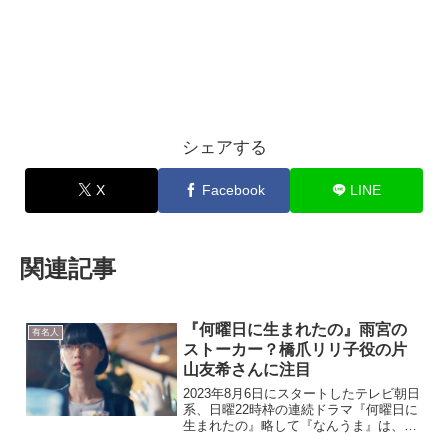
シェアする
X
Facebook
LINE
関連記事
『何曜日に生まれたの』雨宮の
有名人
ストーカー？橋爪リリ子役の片
山友希さんに注目
2023年8月6日にスタートしたテレビ朝日
系、日曜22時枠の連続ドラマ『何曜日に
生まれたの』略して『なんうま』は、も
はや説明不要のヒットメーカー野島伸司