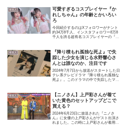
さんの最新オリジナルドラマ。注目の話
題作です。今回『なんうま』で注目する
可愛すぎるコスプレイヤー『か
有名人
のは高校時代のサ...
れしちゃん』の年齢とかいろい
ろ
今回紹介するのはXフォロワーがナント
約34万8千人、インスタフォロワー8万8
千人を誇る超有名コスプレイヤーの『か
れしちゃん』。コスプレイヤーとして有
名というのはもちろんのこと、雑誌にも
バンバン掲載されたりネット番組やラジ
『降り積もれ孤独な死よ』で失
有名人
オまで各所で大活躍。...
踪した少女を演じる水野響心さ
んとは誰なのか、注目です
2024年7月7日から放送がスタートした日
テレ系テレビドラマ『降り積もれ孤独な
死よ』。このドラマの中で失踪したマル
横キッズの少女月島美来を演じているの
が水野響心さんです。ドラマ『降り積も
れ孤独な死よ』はhuluで過去放送話が見
【ニノさん】上戸彩さんが着て
有名人
放題で配信され...
いた黄色のセットアップどこで
買える？
2024年6月23日に放送された『ニノさ
ん』に女優の上戸彩さんがゲスト出演さ
れました。この時に上戸彩さんが着用し
ていたのが鮮やかな黄色のセットアッ