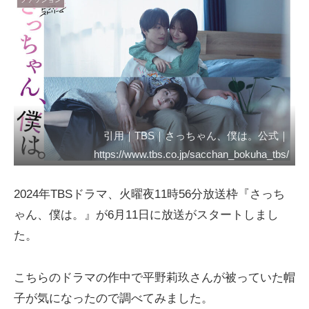
引用｜TBS｜さっちゃん、僕は。公式｜
https://www.tbs.co.jp/sacchan_bokuha_tbs/
2024年TBSドラマ、火曜夜11時56分放送枠『さっち
ゃん、僕は。』が6月11日に放送がスタートしまし
た。
こちらのドラマの作中で平野莉玖さんが被っていた帽
子が気になったので調べてみました。