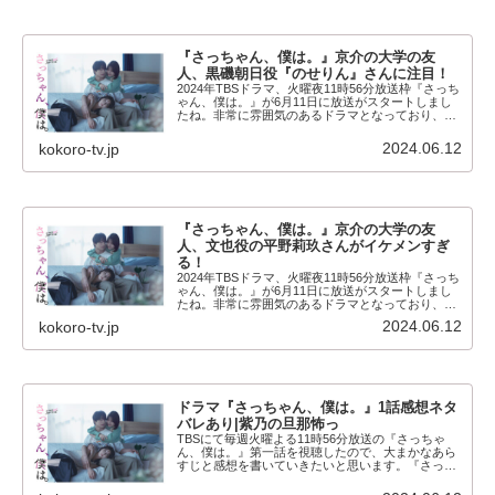
『さっちゃん、僕は。』京介の大学の友
人、黒磯朝日役『のせりん』さんに注目！
2024年TBSドラマ、火曜夜11時56分放送枠『さっち
ゃん、僕は。』が6月11日に放送がスタートしまし
たね。非常に雰囲気のあるドラマとなっており、初
回から引き込まれる展開となっている同作品。主人
公の木村慧人演じる片桐恭介をとりまく人間関係...
2024.06.12
kokoro-tv.jp
『さっちゃん、僕は。』京介の大学の友
人、文也役の平野莉玖さんがイケメンすぎ
る！
2024年TBSドラマ、火曜夜11時56分放送枠『さっち
ゃん、僕は。』が6月11日に放送がスタートしまし
たね。非常に雰囲気のあるドラマとなっており、初
回から引き込まれる展開となっている同作品。主人
2024.06.12
kokoro-tv.jp
公の木村慧人演じる片桐恭介をとりまく人間関係...
ドラマ『さっちゃん、僕は。』1話感想ネタ
バレあり|紫乃の旦那怖っ
TBSにて毎週火曜よる11時56分放送の『さっちゃ
ん、僕は。』第一話を視聴したので、大まかなあら
すじと感想を書いていきたいと思います。『さっち
ゃん、僕は。』はジャンプコミックスの大人気漫画
が原作のドラマとなっています。よかったらチェッ