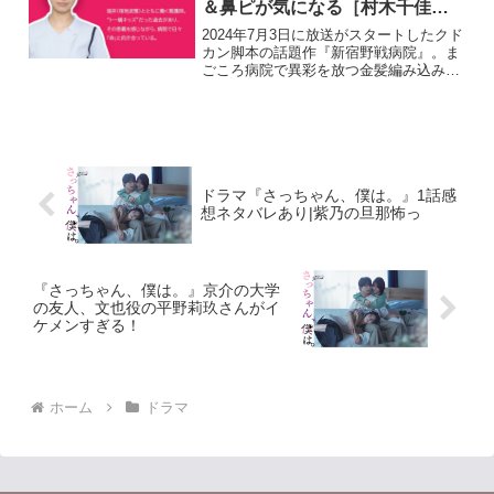
＆鼻ピが気になる［村木千佳
役］
2024年7月3日に放送がスタートしたクド
カン脚本の話題作『新宿野戦病院』。ま
ごころ病院で異彩を放つ金髪編み込みヘ
アーの看護師、村木千佳を演じる石川萌
香さんに注目したいと思います。気にな
ったのが、ナースウェアからハミ出たタ
トゥーと鼻ピアスが...
ドラマ『さっちゃん、僕は。』1話感
想ネタバレあり|紫乃の旦那怖っ
『さっちゃん、僕は。』京介の大学
の友人、文也役の平野莉玖さんがイ
ケメンすぎる！
ホーム
ドラマ