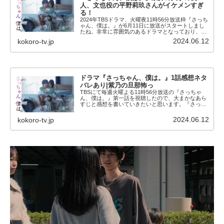
人、文也役の平野莉玖さんがイケメンすぎ
る！
2024年TBSドラマ、火曜夜11時56分放送枠『さっち
ゃん、僕は。』が6月11日に放送がスタートしまし
たね。非常に雰囲気のあるドラマとなっており、初
回から引き込まれる展開となっている同作品。主人
2024.06.12
kokoro-tv.jp
公の木村慧人演じる片桐恭介をとりまく人間関係...
ドラマ『さっちゃん、僕は。』1話感想ネタ
バレあり|紫乃の旦那怖っ
TBSにて毎週火曜よる11時56分放送の『さっちゃ
ん、僕は。』第一話を視聴したので、大まかなあら
すじと感想を書いていきたいと思います。『さっち
ゃん、僕は。』はジャンプコミックスの大人気漫画
が原作のドラマとなっています。よかったらチェッ
2024.06.12
kokoro-tv.jp
クして...