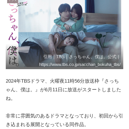
引用｜TBS｜さっちゃん、僕は。公式｜
https://www.tbs.co.jp/sacchan_bokuha_tbs/
2024年TBSドラマ、火曜夜11時56分放送枠『さっち
ゃん、僕は。』が6月11日に放送がスタートしました
ね。
非常に雰囲気のあるドラマとなっており、初回から引
き込まれる展開となっている同作品。