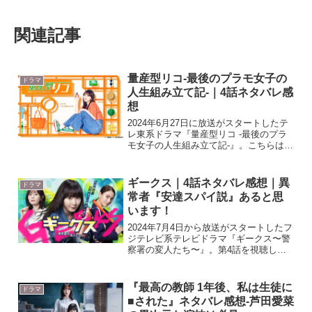
関連記事
量産型リコ-最後のプラモ女子の
ドラマ
人生組み立て記-｜4話ネタバレ感
想
2024年6月27日に放送がスタートしたテ
レ東系ドラマ『量産型リコ -最後のプラ
モ女子の人生組み立て記-』。こちらはテ
レビドラマ『量産型リコ』シリーズの第
3期となります。シリーズとは言っても
全てのシーズンがが異なる独立した話な
ギークス｜4話ネタバレ感想｜異
ドラマ
ので、それぞれ...
常者『安達スパイ説』あると思
います！
2024年7月4日から放送がスタートしたフ
ジテレビ系テレビドラマ『ギークス〜警
察署の変人たち〜』。第4話を視聴した
ので感想を書いていきたいと思います。
内容にはネタバレを含みますので話の詳
細を知りたくない人は注意してくださ
『最高の教師 1年後、私は生徒に
ドラマ
い。 公式 『ギーク...
■された』ネタバレ感想-芦田愛菜