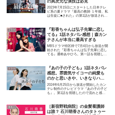
の異次元な演技は必見
2023年7月15日にスタートした日本テレ
ビ系の夏ドラマ『最高の教師 １年後、私
は生徒に■された』の第1話が放送されま
した。早速ドラマの内容と感想をネタバ
レありで書いていきたいと思います。ネ
タバレを含みますので、まだ内容を知り
『彩香ちゃんは弘子先輩に恋し
ドラマ
たくないという...
てる』1話ネタバレ感想｜森カン
ナさんが本当に最高すぎる
MBSドラマ特区枠で7月4日から放送が開
始された『彩香ちゃんは弘子先輩に恋し
てる』通称あやひろ。第一話を視聴した
ので感想を書いてみたいと思います。
『彩香ちゃんは弘子先輩に恋してる』は
大人気コミックが原作のドラマです。気
『あの子の子ども』1話ネタバレ
ドラマ
になった方は漫画も読ん...
感想。雰囲気サイコーの純愛も
のかと思いきや、いきなりハー
ド
2024年6月25日から放送が開始したカン
テレ制作のテレビドラマ『あの子の子ど
も』。第1話を視聴したので流れと感想
を書いていきたいと思います。内容には
ネタバレを含みますので話の詳細を知り
たくない人は注意してください。ドラマ
［新宿野戦病院］の金髪看護師
有名人
『あの子の子ども』...
は誰？ 石川萌香さんのタトゥー