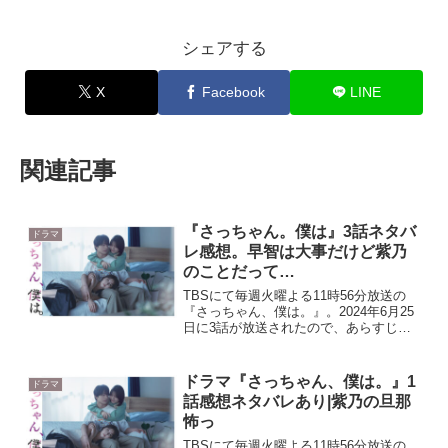
シェアする
X
Facebook
LINE
関連記事
『さっちゃん。僕は』3話ネタバ
ドラマ
レ感想。早智は大事だけど紫乃
のことだって…
TBSにて毎週火曜よる11時56分放送の
『さっちゃん、僕は。』。2024年6月25
日に3話が放送されたので、あらすじと
感想を書いていきたいと思います。『さ
っちゃん、僕は。』はジャンプコミック
スの大人気漫画が原作のドラマとなって
ドラマ『さっちゃん、僕は。』1
ドラマ
います。よかっ...
話感想ネタバレあり|紫乃の旦那
怖っ
TBSにて毎週火曜よる11時56分放送の