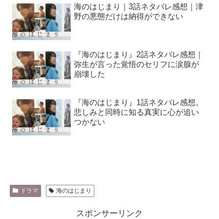
海のはじまり｜3話ネタバレ感想｜津
野の悪態だけは納得ができない
『海のはじまり』2話ネタバレ感想｜
弥生が言った覚悟のセリフに涙腺が
崩壊した
『海のはじまり』1話ネタバレ感想。
悲しみと同時に知る真実に心が追い
つかない
ドラマ
海のはじまり
スポンサーリンク