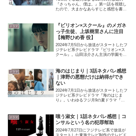
『さっちゃん、僕は。』第一話を視聴し
たので、大まかなあらすじと感想を書い
ていきたいと思います。『さっちゃん、
僕は。』はジャンプコミックスの大人気
漫画が原作のドラマとなっています。よ
『ビリオン×スクール』のメガネ
ドラマ
かったらチェックして...
っ子生徒、上坂樹里さんに注目
【梅野ひめ香 役】
2024年7月5日から放送がスタートしたフ
ジテレビ系テレビドラマ『ビリオン×ス
クール』。山田涼介さん主演の学園モノ
ドラマということで話題ですが、3年0組
のメガネっ子梅野ひめ香 役の上坂樹里さ
んに注目してみました。ぶっちゃけネク
海のはじまり｜3話ネタバレ感想
ドラマ
ストブレイク間...
｜津野の悪態だけは納得ができ
ない
2024年7月1日から放送がスタートしたフ
ジテレビ系テレビドラマ『海のはじま
り』。いわゆるフジ月9の夏ドラマ『海
のはじまり』3話を視聴したので感想を
書いて行きたいと思います。内容にはネ
タバレを含みますので話の詳細を知りた
嗤う淑女｜1話ネタバレ感想｜コ
ドラマ
くない人は注意してく...
ンサルという名の犯罪幇助
2024年7月27日にフジテレビ系で放送が
スタートした東海テレビ制作のテレビド