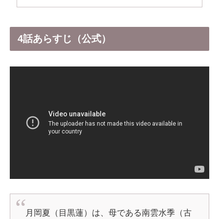
4話あらすじ（公式）
月岡夏（目黒蓮）は、母である南雲水季（古