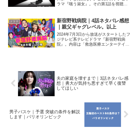
ラマ『嗤う淑女』。その第1話を視聴し
たので感想を書いていきたいと思いま
す。原作の小説『嗤う淑女』（中山七里
著）は25万部突破大人気小説。海外でも
新宿野戦病院｜4話ネタバレ感想
ドラマ
人気なんです。気...
｜親父ギャグレベル。以上
2024年7月3日から放送がスタートしたフ
ジテレビ系テレビドラマ『新宿野戦病
院』。内容は「救急医療エンターテイン
メント」となっており、クドカンこと宮
藤官九郎さんが脚本を担当すると今期話
題のドラマです。第4話を視聴したの
で、感想を書いていこう...
夫の家庭を壊すまで｜3話ネタバレ感
想｜勇大が気持ち悪すぎて早く復讐
してほしい
男子バスケ｜予選 突破の条件を解説
します｜パリオリンピック