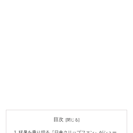
目次
猛暑を乗り切る『日傘クリップファン』がシュー