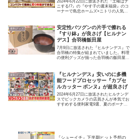
2024年6月22日に放送された『土曜はナ
ニする!?』の『やす子の週末福袋』のコ
ーナーで島忠ホームズ×ニトリの人気商
品を紹介してくれました。その中で私が
特に気になった『あぶり師』を紹介しま
す。 クッキングバーナー『あぶり師』
安定性バツグンの片手で擦れる
便利グッズ
引用｜カンテレ｜...
『すり鉢』が良さげ【ヒルナン
デス】合羽橋飯田屋
7月9日に放送された『ヒルナンデス』で
合羽橋の特集が組まれていました。料理
の便利グッズが揃った合羽橋の飯田屋の
『多分まだテレビで出ていない！本当に
売れている超便利グッズTOP3』を紹介
してくれました。そこで第1位になった
『ヒルナンデス』安いのに多機
便利グッズ
『すり鉢』が圧倒的に...
能フードプロセッサー『カプセ
ルカッター ボンヌ』が超良さげ
2024年6月27日に放送されたヒルナンデ
スでビックカメラの店員さんが本気でお
すすめする便利家電9選、夏のボーナス
時期の今本当に買うべき家電を紹介して
くれました。中でも特に欲しいと思った
のが、1台7役で超便利なフードプロセッ
サー『カプセルカ...
『シューイチ』下半期ヒット予想の