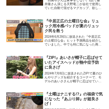
『西園寺さんは家事をしない』2話で藤
井隆さん演じる天野竜二が会社で使用し
ていた自動で混ぜるマグカップ、欲しく
ないですか？ ありました！ 自動で混
ぜるマグカップ【自動撹拌】シンプルに
自動でかくはん（混ぜる）してくれる電
『中居正広の土曜日な会』リュ
便利グッズ
動のマグカップ。容量は3...
ック用冷感パッドが夏のリュッ
ク民を救う
2024年6月29日に放送された『中居正広
の土曜日な会』ヒット予測商品を紹介し
ていました。中でも特に気になった商品
が『ひんやり密着 リュック用冷感パッ
ド』です。夏にリュックで通勤・通学す
るのが快適になりそう！ ひんやり密着
『ZIP!』あいさが帽子に忍ばせて
便利グッズ
リュック用冷感パ...
いたアイスヘッドが熱中症予防
に良さげ
2024年7月8日に放送されたZIP!で夏のひ
んやりグッズを紹介するコーナーで、モ
デルのあいささんが帽子に忍ばせていた
アイスヘッドなるものが気になったので
紹介します。 めちゃクール アイスヘッ
ド帽子に入れるだけで熱中症対策になる
『土曜はナニする!?』の福袋で気
便利グッズ
のがめちゃク...
になった『あぶり師』が超良さ
げ！