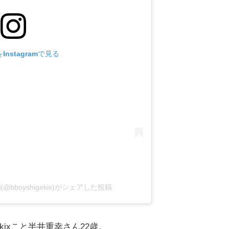
nstagramで見る
🇵(@bboyshigekix)がシェアした投稿
kixこと半井重幸さん22歳。