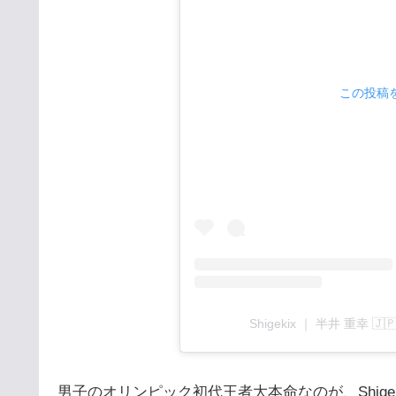
この投稿をI
Shigekix ｜ 半井 重幸 🇯
男子のオリンピック初代王者大本命なのが、Shige