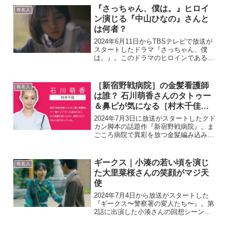
れ孤独な死よ』はhuluで過去放送話が見
『さっちゃん、僕は。』ヒロイ
有名人
放題で配信され...
ン演じる『中山ひなの』さんと
は何者？
2024年6月11日からTBSテレビで放送が
スタートしたドラマ『さっちゃん、僕
は。』。このドラマのヒロインであるさ
っちゃんこと「小山内早智」役を演じて
いるのが中山ひなのさんです。この子は
誰？と思う方も多いようなので、彼女に
［新宿野戦病院］の金髪看護師
有名人
ついて調べてみまし...
は誰？ 石川萌香さんのタトゥー
＆鼻ピが気になる［村木千佳
役］
2024年7月3日に放送がスタートしたクド
カン脚本の話題作『新宿野戦病院』。ま
ごころ病院で異彩を放つ金髪編み込みヘ
アーの看護師、村木千佳を演じる石川萌
香さんに注目したいと思います。気にな
ったのが、ナースウェアからハミ出たタ
ギークス｜小湊の若い頃を演じ
有名人
トゥーと鼻ピアスが...
た大里菜桜さんの笑顔がマジ天
使
2024年7月4日から放送がスタートした
『ギークス〜警察署の変人たち〜』。第
2話に出演した小湊さんの回想シーンで
小湊さんの若い頃を演じていた女優さ
ん、めっちゃ可愛いけどは誰？何者？