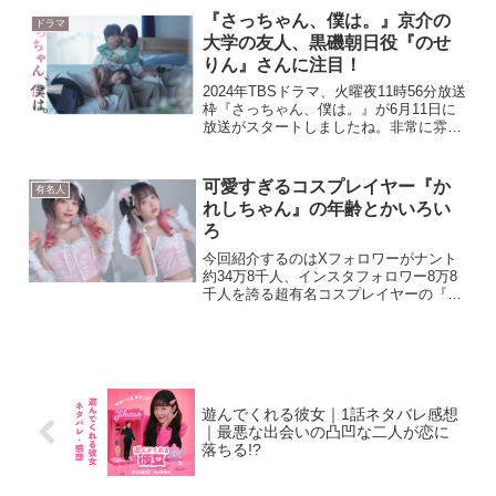
と思い調べてみました。小湊さんの若い
『さっちゃん、僕は。』京介の
ドラマ
頃を演じたかわいい女優...
大学の友人、黒磯朝日役『のせ
りん』さんに注目！
2024年TBSドラマ、火曜夜11時56分放送
枠『さっちゃん、僕は。』が6月11日に
放送がスタートしましたね。非常に雰囲
気のあるドラマとなっており、初回から
引き込まれる展開となっている同作品。
主人公の木村慧人演じる片桐恭介をとり
可愛すぎるコスプレイヤー『か
有名人
まく人間関係...
れしちゃん』の年齢とかいろい
ろ
今回紹介するのはXフォロワーがナント
約34万8千人、インスタフォロワー8万8
千人を誇る超有名コスプレイヤーの『か
れしちゃん』。コスプレイヤーとして有
名というのはもちろんのこと、雑誌にも
バンバン掲載されたりネット番組やラジ
オまで各所で大活躍。...
遊んでくれる彼女｜1話ネタバレ感想
｜最悪な出会いの凸凹な二人が恋に
落ちる!?