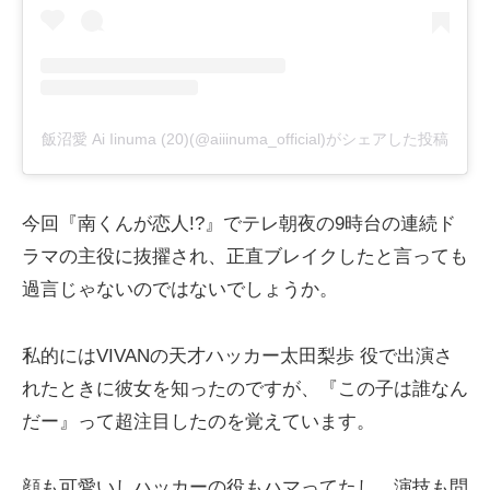
飯沼愛 Ai Iinuma (20)(@aiiinuma_official)がシェアした投稿
今回『南くんが恋人!?』でテレ朝夜の9時台の連続ド
ラマの主役に抜擢され、正直ブレイクしたと言っても
過言じゃないのではないでしょうか。
私的にはVIVANの天才ハッカー太田梨歩 役で出演さ
れたときに彼女を知ったのですが、『この子は誰なん
だー』って超注目したのを覚えています。
顔も可愛いしハッカーの役もハマってたし、演技も問