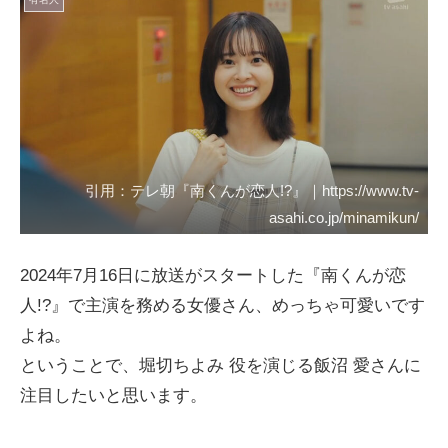
引用：テレ朝『南くんが恋人!?』｜https://www.tv-
asahi.co.jp/minamikun/
2024年7月16日に放送がスタートした『南くんが恋
人!?』で主演を務める女優さん、めっちゃ可愛いです
よね。
ということで、堀切ちよみ 役を演じる飯沼 愛さんに
注目したいと思います。