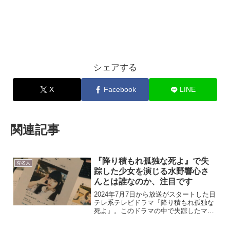
シェアする
X
Facebook
LINE
関連記事
『降り積もれ孤独な死よ』で失
有名人
踪した少女を演じる水野響心さ
んとは誰なのか、注目です
2024年7月7日から放送がスタートした日
テレ系テレビドラマ『降り積もれ孤独な
死よ』。このドラマの中で失踪したマル
横キッズの少女月島美来を演じているの
が水野響心さんです。ドラマ『降り積も