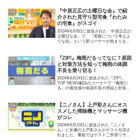
サを検証していたので紹介します。雨の
日は占い師が儲かるウワサは本当なのか
『中居正広の土曜日な会』で紹
情報
雨の日は占い師...
介された見守り型宅食『わたみ
の宅食』がスゴイ
2024年6月8日に放送された「中居正広の
土曜日な会」で、『実家について考えよ
うな会』という新コーナーが始まりまし
た。同コーナーでは「実家の親の見守り
方」として別々に暮らす高齢の親との付
き合いかたをについて話し合い、有用な
『ZIP!』梅雨だるってなに？原因
情報
サービスなどを紹介...
と対策方法を知って梅雨の体調
不良を乗り切る！
2024年6月24日に放送された『ZIP!』
TOP NEWS解説のコーナーで『梅雨だ
る』の倦怠感や体調不良の理由と対策方
法を紹介してくれました。気象病とも呼
ばれる頭痛など抱えている人も多いと思
います。どのような対策方法があるので
【ニノさん】上戸彩さんにオス
情報
しょうか。 ...
スメした掃除機とマッサージ機
がコレ
2024年6月23日に放送された『ニノさ
ん』に女優の上戸彩さんがゲスト出演さ
れました。番組ではゲストご所望リサー
チ『上戸彩の今一番気になるモノ』とし