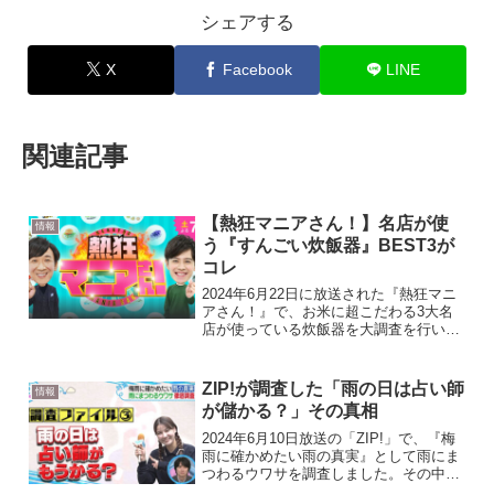
シェアする
X
Facebook
LINE
関連記事
【熱狂マニアさん！】名店が使
情報
う『すんごい炊飯器』BEST3が
コレ
2024年6月22日に放送された『熱狂マニ
アさん！』で、お米に超こだわる3大名
店が使っている炊飯器を大調査を行いま
した。お米にこだわる行列店が使ってい
た『すんごい炊飯器』BEST3を紹介しま
す。数ある調理家電の中でもダントツの
ZIP!が調査した「雨の日は占い師
情報
売上を誇るのが...
が儲かる？」その真相
2024年6月10日放送の「ZIP!」で、『梅
雨に確かめたい雨の真実』として雨にま
つわるウワサを調査しました。その中で
「雨の日は占い師が儲かる」というウワ