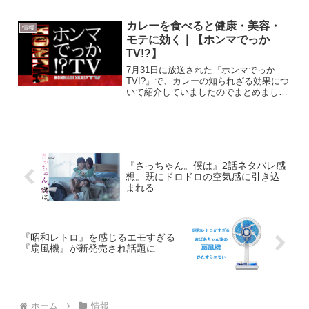
て、最新の掃除機とマッサージ機を紹介
してくれました。 上戸彩さんにオスス
カレーを食べると健康・美容・
情報
メする掃除機10代の...
モテに効く｜【ホンマでっか
TV!?】
7月31日に放送された『ホンマでっか
TV!?』で、カレーの知られざる効果につ
いて紹介していましたのでまとめまし
た。日本人1人あたり、年間で約80食も
食べられているカレーは「究極の健康
食」と言われており、健康・美容・モテ
に効果があるそうです。...
『さっちゃん。僕は』2話ネタバレ感
想。既にドロドロの空気感に引き込
まれる
『昭和レトロ』を感じるエモすぎる
『扇風機』が新発売され話題に
ホーム
情報