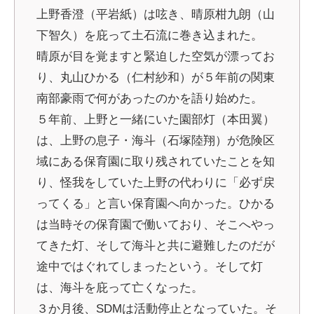
上野香澄（平岩紙）は呟き、晴原柑九朗（山
下智久）を庇って土石流に巻き込まれた。
晴原が目を覚ますと緊迫した空気が漂ってお
り、丸山ひかる（仁村紗和）が５年前の関東
南部豪雨で何があったのかを語り始めた。
５年前、上野と一緒にいた園部灯（本田翼）
は、上野の息子・海斗（石塚陸翔）が危険区
域にある保育園に取り残されていたことを知
り、怪我をしていた上野の代わりに「必ず戻
ってくる」と言い保育園へ向かった。ひかる
は当時その保育園で働いており、そこへやっ
てきた灯、そして海斗と共に避難したのだが
途中ではぐれてしまったという。そして灯
は、海斗を庇って亡くなった。
３か月後、SDMは活動停止となっていた。そ