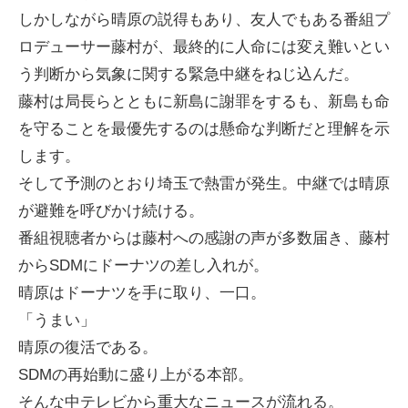
しかしながら晴原の説得もあり、友人でもある番組プ
ロデューサー藤村が、最終的に人命には変え難いとい
う判断から気象に関する緊急中継をねじ込んだ。
藤村は局長らとともに新島に謝罪をするも、新島も命
を守ることを最優先するのは懸命な判断だと理解を示
します。
そして予測のとおり埼玉で熱雷が発生。中継では晴原
が避難を呼びかけ続ける。
番組視聴者からは藤村への感謝の声が多数届き、藤村
からSDMにドーナツの差し入れが。
晴原はドーナツを手に取り、一口。
「うまい」
晴原の復活である。
SDMの再始動に盛り上がる本部。
そんな中テレビから重大なニュースが流れる。