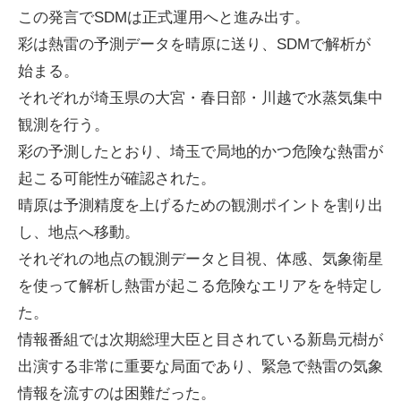
この発言でSDMは正式運用へと進み出す。
彩は熱雷の予測データを晴原に送り、SDMで解析が
始まる。
それぞれが埼玉県の大宮・春日部・川越で水蒸気集中
観測を行う。
彩の予測したとおり、埼玉で局地的かつ危険な熱雷が
起こる可能性が確認された。
晴原は予測精度を上げるための観測ポイントを割り出
し、地点へ移動。
それぞれの地点の観測データと目視、体感、気象衛星
を使って解析し熱雷が起こる危険なエリアをを特定し
た。
情報番組では次期総理大臣と目されている新島元樹が
出演する非常に重要な局面であり、緊急で熱雷の気象
情報を流すのは困難だった。