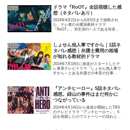
『夫の家庭を壊すまで』はU-NEXTと
Leminoで全話見放題の配信をしていま
ドラマ『RoOT』全話視聴した感
ドラマ
す。U-NEX...
想（ネタバレあり）
2024年4月2日から6月5日まで放映され
た、テレ東の火曜深夜枠ドラマ
『RoOT』。W主演の一人である玲奈役
（探偵事務所調査員）は『不適切にも程
がある』で一気にブレイクした河合優実
さん。その相棒である新人ポンコツ調査
しょせん他人事ですから｜1話ネ
ドラマ
員、佐藤役はイケメン俳優...
タバレ感想｜弁護士費用の相場
が知れる教材的ドラマ
2024年7月19日に放送がスタートしたテ
レ東系テレビドラマ『しょせん他人事で
すから～とある弁護士の本音の仕事
～』。1話を視聴したので流れと感想を
書いていきたいと思います。『しょせん
他人事ですから』はAmazonプライムビ
『アンチヒーロー』5話ネタバレ
ドラマ
デオで見逃し配信を...
感想。緋山の事件はまだ何かに
つながっている
2024年4月14日から放送が開始したTBS
のテレビドラマ『アンチヒーロー』。5
話を視聴したのでストーリーの流れと感
想を書いていきたいと思います。内容に
はネタバレを含みますので話の詳細を知