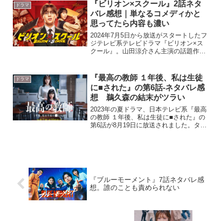
りたくない人は注意してください。 ド
『ビリオン×スクール』2話ネタ
ドラマ
ラマ『アンチヒー...
バレ感想｜単なるコメディかと
思ってたら内容も濃い
2024年7月5日から放送がスタートしたフ
ジテレビ系テレビドラマ『ビリオン×ス
クール』。山田涼介さん主演の話題作と
いうことで、7月12日に放送された2話の
感想を書いていきたいと思います。内容
にはネタバレを含みますので話の詳細を
『最高の教師 １年後、私は生徒
ドラマ
知りたくない人...
に■された』の第6話-ネタバレ感
想 鵜久森の結末がツラい
2023年の夏ドラマ、日本テレビ系『最高
の教師 １年後、私は生徒に■された』の
第6話が8月19日に放送されました。タイ
ムリープした教師が最悪な結末を変える
ために奮闘するSF要素のある設定なが
ら、現代の高校生たちが抱える難しい友
人関係や家庭環...
『ブルーモーメント』7話ネタバレ感
想。誰のことも責められない