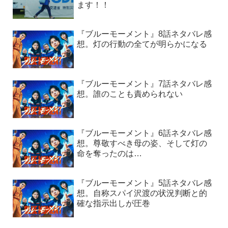
ます！！
『ブルーモーメント』8話ネタバレ感
想。灯の行動の全てが明らかになる
『ブルーモーメント』7話ネタバレ感
想。誰のことも責められない
『ブルーモーメント』6話ネタバレ感
想。尊敬すべき母の姿、そして灯の
命を奪ったのは…
『ブルーモーメント』5話ネタバレ感
想。自称スパイ沢渡の状況判断と的
確な指示出しが圧巻