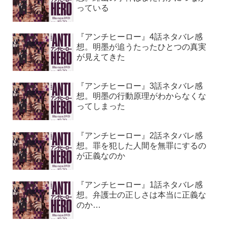
っている
『アンチヒーロー』4話ネタバレ感
想。明墨が追うたったひとつの真実
が見えてきた
『アンチヒーロー』3話ネタバレ感
想。明墨の行動原理がわからなくな
ってしまった
『アンチヒーロー』2話ネタバレ感
想。罪を犯した人間を無罪にするの
が正義なのか
『アンチヒーロー』1話ネタバレ感
想。弁護士の正しさは本当に正義な
のか…