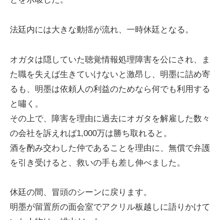
法廷内には大きな動揺が流れ、一時休廷となる。
オガタは隠していた聴覚情報処理障害を公にされ、ま
た職を失えば生きていけないと激昂し、明墨に詰め寄
るも、明墨は依頼人の利益のためなら何でも利用する
と嘯く。
その上で、障害を理由に過去にオガタを解雇した数々
の会社を訴えれば1,000万は勝ち取れると。
酒を酌み交わした仲であることを理由に、無償で弁護
を引き受けると、救いの手も差し伸べました。
休廷の間、冒頭のシーンに戻ります。
明墨が留置所の面会室でアクリル板越しに語りかけて