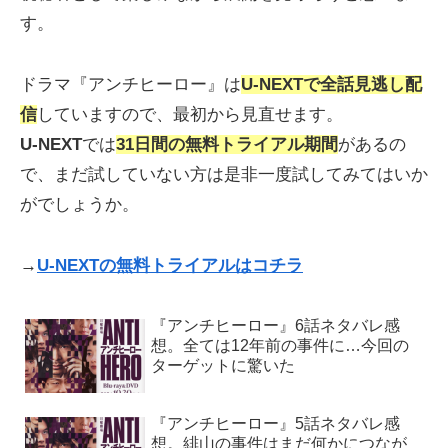
す。
ドラマ『アンチヒーロー』は
U-NEXT
で全話見逃し配
信
していますので、最初から見直せます。
U-NEXT
では
31日間の無料トライアル期間
があるの
で、まだ試していない方は是非一度試してみてはいか
がでしょうか。
→
U-NEXTの無料トライアルはコチラ
『アンチヒーロー』6話ネタバレ感
想。全ては12年前の事件に…今回の
ターゲットに驚いた
『アンチヒーロー』5話ネタバレ感
想。緋山の事件はまだ何かにつなが