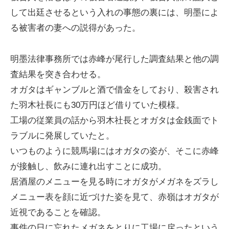
して出廷させるという入れの事態の裏には、明墨によ
る被害者の妻への説得があった。
明墨法律事務所では赤峰が尾行した調査結果と他の調
査結果を突き合わせる。
オガタはギャンブルと酒で借金をしており、殺害され
た羽木社長にも30万円ほど借りていた模様。
工場の従業員の話から羽木社長とオガタは金銭面でト
ラブルに発展していたと。
いつものように競馬場にはオガタの姿が、そこに赤峰
が接触し、飲みに連れ出すことに成功。
居酒屋のメニューを見る時にオガタがメガネをズラし
メニュー表を顔に近づけた姿を見て、赤嶺はオガタが
近視であることを確認。
事件の日に忘れたメガネをとりに工場に戻ったという