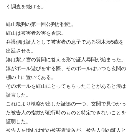
く調査を続ける。
緋山裁判の第一回公判が開廷。
緋山は被害者殺害を否認。
弁護側は証人として被害者の息子である羽木湊5歳を
出廷させる。
湊は紫ノ宮の質問に答える形で証人尋問が始まった。
湊がボール遊びをする際、そのボールはいつも玄関の
棚の上に置いてある。
そのボールを緋山にとってもらったことがあると湊は
証言した。
これにより検察が出した証拠の一つ、玄関で見つかっ
た被告人の指紋が犯行時のものと特定できないことを
証明した。
被告人を憎むはずの被害者遺族が、被告人側の証人と