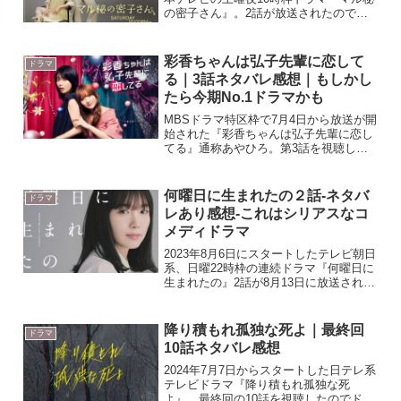
の密子さん』。2話が放送されたのでざ
っくり流れと感想を書いていきたいと思
います。ドラマ『マル秘の密子さん』は
huluで過去放送話が見放題で配信されて
彩香ちゃんは弘子先輩に恋して
ドラマ
います！ h...
る｜3話ネタバレ感想｜もしかし
たら今期No.1ドラマかも
MBSドラマ特区枠で7月4日から放送が開
始された『彩香ちゃんは弘子先輩に恋し
てる』通称あやひろ。第3話を視聴した
ので感想を書いてみたいと思います。
『彩香ちゃんは弘子先輩に恋してる』は
大人気コミックが原作のドラマです。気
何曜日に生まれたの２話-ネタバ
ドラマ
になった方は漫画も読ん...
レあり感想-これはシリアスなコ
メディドラマ
2023年8月6日にスタートしたテレビ朝日
系、日曜22時枠の連続ドラマ『何曜日に
生まれたの』2話が8月13日に放送されま
した。かつて社会現象となったドラマを
連発させた野島伸司さんの最新脚本オリ
ジナルドラマとあって、期待は高まるば
降り積もれ孤独な死よ｜最終回
ドラマ
かりです。そ...
10話ネタバレ感想
2024年7月7日からスタートした日テレ系
テレビドラマ『降り積もれ孤独な死
よ』。最終回の10話を視聴したのでドラ