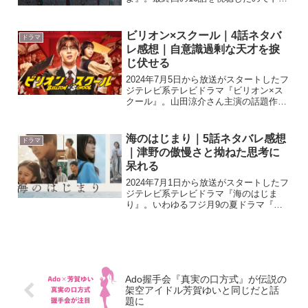
マの流れと感想を書いていきたいと思い
ます。ドラマ『降り積もれ孤独な死よ』
はhuluで過去放送話が見放題で配信され
ビリオン×スクール｜4話ネタバ
ドラマ
ています！ hu...
レ感想｜自意識過剰な天才を捩
じ伏せる
2024年7月5日から放送がスタートしたフ
ジテレビ系テレビドラマ『ビリオン×ス
クール』。山田涼介さん主演の話題作と
いうことで、7月19日に放送された4話の
感想を書いていきたいと思います。内容
にはネタバレを含みますので話の詳細を
海のはじまり｜5話ネタバレ感想
ドラマ
知りたくない人...
｜津野の傲慢さと拗ねた思考に
呆れる
2024年7月1日から放送がスタートしたフ
ジテレビ系テレビドラマ『海のはじま
り』。いわゆるフジ月9の夏ドラマ『海
のはじまり』5話を視聴したので感想を
書いて行きたいと思います。内容にはネ
タバレを含みますので話の詳細を知りた
くない人は注意してく...
Ado握手会『真実の口方式』が伝説の
架空アイドル芳賀ゆいと同じだと話
題に