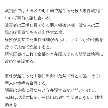
裁判所では大田区の町工場で起こった殺人事件裁判に
ついて事前の話し合いが。
被害者は工場社長である羽木朝雄54歳。被告人は工
場の従業員である緋山啓太35歳。
検察が見立てた事件詳細が語られ、いくつかの証拠を
持って法廷で立証すると。
請求証拠はこれで全部かと弁護人である明墨は検察に
改めて確認する。
事件が起こった工場に出向いた紫ノ宮と明墨、そこに
新人の赤峰も合流する。
明墨は赤峰に君ならどう弁護するかと問いかける。
赤峰は現場の状況から緋山の犯行で間違いない。情状
酌量を…