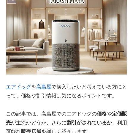
エアドッグ
を
高島屋
で購入したいと考えている方にと
って、価格や割引情報は気になるポイントです。
この記事では、高島屋でのエアドッグの
価格
や
定価販
売
が主流かどうか、さらに
割引がされているか
、利用
可能な
販売店舗
を詳しく紹介します。