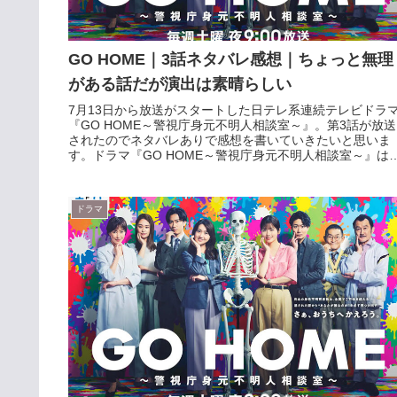
GO HOME｜3話ネタバレ感想｜ちょっと無理
がある話だが演出は素晴らしい
7月13日から放送がスタートした日テレ系連続テレビドラ
『GO HOME～警視庁身元不明人相談室～』。第3話が放送
されたのでネタバレありで感想を書いていきたいと思いま
す。ドラマ『GO HOME～警視庁身元不明人相談室～』は
huluで過去放送...
ドラマ