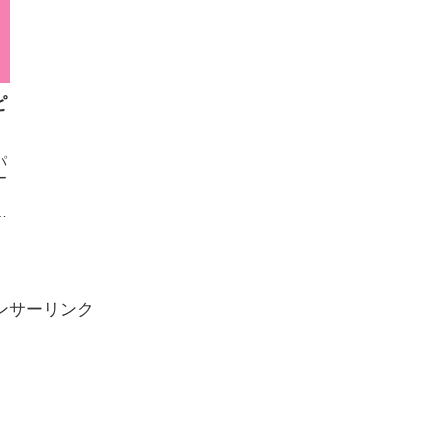
ピ
パ
ー
。
す
ンサーリンク