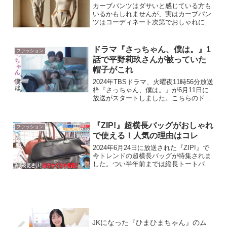
カーブパンツはダサいと感じている方も
いるかもしれませんが、実はカーブパン
ツはコーディネート次第でおしゃれに見
せられるアイテムです。カーブパンツと
は、ウエストから裾にかけてカーブを描
く独特なシルエットが特徴で、うまく着
ドラマ『さっちゃん、僕は。』1
ファッション
こなせば体型をカバーしつ...
話で平野莉玖さんが被っていた
帽子がこれ
2024年TBSドラマ、火曜夜11時56分放送
枠『さっちゃん、僕は。』が6月11日に
放送がスタートしました。こちらのドラ
マの作中で平野莉玖さんが被っていた帽
子が気になったので調べてみました。1
話で被っていた2種類のキャップ平野莉
『ZIP!』超横長バッグがおしゃれ
ファッション
玖は主役では...
で使える！人気の理由はコレ
2024年6月24日に放送された『ZIP!』で
今トレンドの超横長バッグが特集されま
した。つい半年前までは縦長トートバッ
グが流行っていたのに、今は超横長バッ
グの時代なんです。番組では、その人気
の理由を調査してくれました。【クーポ
ン有】【ポイン...
JKになった『ひまひまちゃん』のム