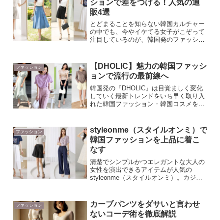
ションで差をつける！人気の通
販4選
とどまることを知らない韓国カルチャー
の中でも、今やイケてる女子がこぞって
注目しているのが、韓国発のファッショ
ンです。そんな大流行の韓国ファッショ
ンは、安くてかわいいのは当たりまえ。
韓国発の甘くてCOOLな洋服を纏って、
【DHOLIC】魅力の韓国ファッシ
ファッション
アナタも流行の最先端女...
ョンで流行の最前線へ
韓国発の『DHOLIC』は目覚ましく変化
していく最新トレンドをいち早く取り入
れた韓国ファッション・韓国コスメを取
り扱う巨大な通販サイト。高品質かつ低
価格を実現し、しかも毎日約30点以上の
新作を入荷している、旬でイケてるショ
styleonme（スタイルオンミ）で
ファッション
ップとなっています...
韓国ファッションを上品に着こ
なす
清楚でシンプルかつエレガントな大人の
女性を演出できるアイテムが人気の
styleonme（スタイルオンミ）。カジュ
アルからフォーマルまで、幅広いコーデ
でワンランク上のファッションを楽しめ
ます。クールすぎない清楚なオトナ女子
カーブパンツをダサいと言わせ
ファッション
を目指すならピッタリ...
ないコーデ術を徹底解説