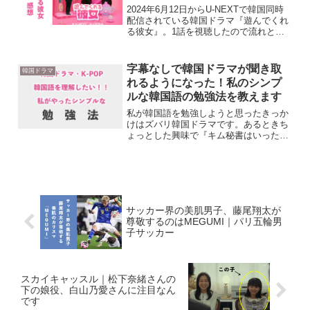
2024年6月12日からU-NEXTで韓国同時
配信されている韓国ドラマ『遊んでくれ
る彼女』。1話を視聴したので流れと感
想を書いていきたいと思います。韓国ド
ラマ『遊んでくれる彼女』はU-NEXTで
独占見放題の配信をしています。U-
字幕なしで韓国ドラマが聞き取
韓国ドラマ
NEXTでは...
れるようになった！私のシンプ
ルな韓国語の勉強法を教えます
私が韓国語を勉強しようと思ったきっか
けはズバリ韓国ドラマです。あるときち
ょっとした興味で『キム秘書はいった
い、なぜ？』を見始めたんですよ。そう
したら、イ・ヨジュンを演じるパク・ソ
ジュンさんがカッコよくてカッコよく
て。キム・ミソ役のパク・ミニ...
サッカー界の美肌男子、藤尾翔太が
尊敬するのはMEGUMI｜パリ五輪男
子サッカー
スカイキャッスル｜松下奈緒さんの
下の娘役、白山乃愛さんに注目なん
です